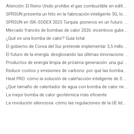
Atención: El Reino Unido prohíbe el gas combustible en edificios nuevos a partir de 2028
SPRSUN presenta un hito en la fabricación inteligente 5G, lo que marca el inicio de una nueva era de asociaciones
SPRSUN en ISK-SODEX 2025 Turquía: pioneros en un futuro energético verde con tecnología innovadora de bombas de calor
Mercado francés de bombas de calor 2026: incentivos gubernamentales, reglas de instalación y oportunidades comerciales
¿Qué es una bomba de calor? Guía total
El gobierno de Corea del Sur pretende implementar 3,5 millones de bombas de calor para 2035: cómo elegir la mejor bomba de calor según el tipo de edificio
El futuro de la energía: desglosando las últimas innovaciones y soluciones tecnológicas en energías renovables
Productos de energía limpia de próxima generación: una guía de los últimos dispositivos de energía eólica, solar de precisión y renovable
Reducir costos y emisiones de carbono: por qué las bombas de calor comerciales R290 ATW son el futuro de los edificios energéticamente eficientes
Heat PRO: cómo la solución de calefacción inteligente de SPRSUN hace la vida más fácil
¿Qué tamaño de calentador de agua con bomba de calor necesito?
La mejor bomba de calor geotérmica más eficiente
La revolución silenciosa: cómo las regulaciones de la UE lideran los estándares de ruido de las bombas de calor