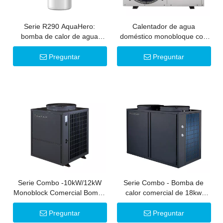
Serie R290 AquaHero:
Calentador de agua
bomba de calor de agua
doméstico monobloque con
caliente todo en uno
fuente de aire de 3,8-9,2 kW
y bomba de calefacción por
Preguntar
Preguntar
suelo radiante
Serie Combo -10kW/12kW
Serie Combo - Bomba de
Monoblock Comercial Bomba
calor comercial de 18kw
de calor de agua caliente
-26kW Calentador de agua
caliente
Preguntar
Preguntar