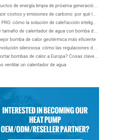
Productos de energía limpia de próxima generación: una guía de los últimos dispositivos de energía eólica, solar de precisión y renovable
Reducir costos y emisiones de carbono: por qué las bombas de calor comerciales R290 ATW son el futuro de los edificios energéticamente eficientes
Heat PRO: cómo la solución de calefacción inteligente de SPRSUN hace la vida más fácil
¿Qué tamaño de calentador de agua con bomba de calor necesito?
ejor bomba de calor geotérmica más eficiente
La revolución silenciosa: cómo las regulaciones de la UE lideran los estándares de ruido de las bombas de calor
¿Exportar bombas de calor a Europa? Cosas clave que necesita saber
 ventilar un calentador de agua