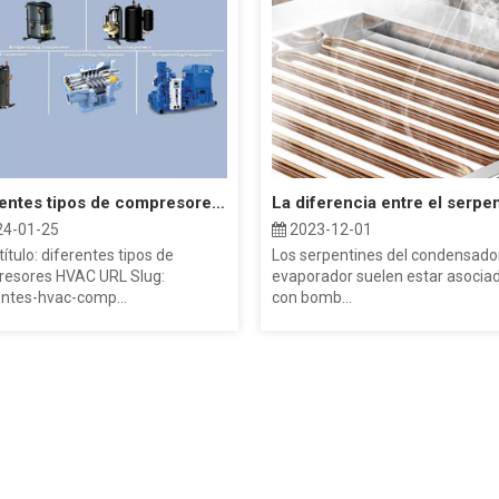
Diferentes tipos de compresores HVAC
4-01-25
2023-12-01
ítulo: diferentes tipos de
Los serpentines del condensador
esores HVAC URL Slug:
evaporador suelen estar asocia
entes-hvac-comp...
con bomb...