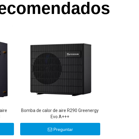
 recomendados
aire
Bomba de calor de aire R290 Greenergy
C
Evo A+++
Preguntar