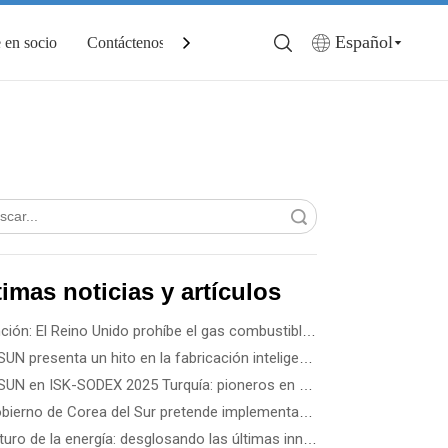
Español
 en socio
Contáctenos
Búsqueda
timas noticias y artículos
Atención: El Reino Unido prohíbe el gas combustible en edificios nuevos a partir de 2028
SPRSUN presenta un hito en la fabricación inteligente 5G, lo que marca el inicio de una nueva era de asociaciones
SPRSUN en ISK-SODEX 2025 Turquía: pioneros en un futuro energético verde con tecnología innovadora de bombas de calor
El gobierno de Corea del Sur pretende implementar 3,5 millones de bombas de calor para 2035: cómo elegir la mejor bomba de calor según el tipo de edificio
El futuro de la energía: desglosando las últimas innovaciones y soluciones tecnológicas en energías renovables