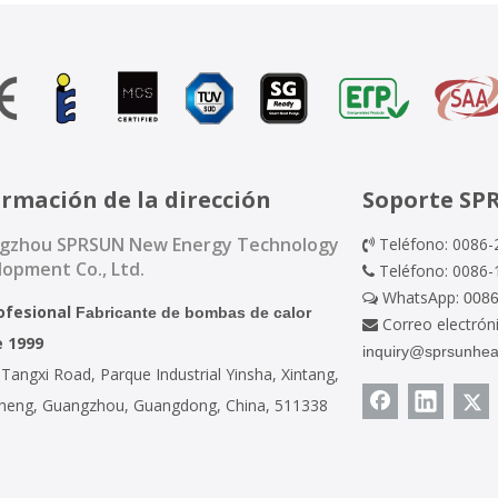
ormación de la dirección
Soporte SP
gzhou SPRSUN New Energy Technology
Teléfono: 0086-

opment Co., Ltd.
Teléfono: 0086

WhatsApp:
008

ofesional
Fabricante de bombas de calor
Correo electróni

 1999
inquiry@sprsunhe
Tangxi Road, Parque Industrial Yinsha, Xintang,
heng, Guangzhou, Guangdong, China, 511338