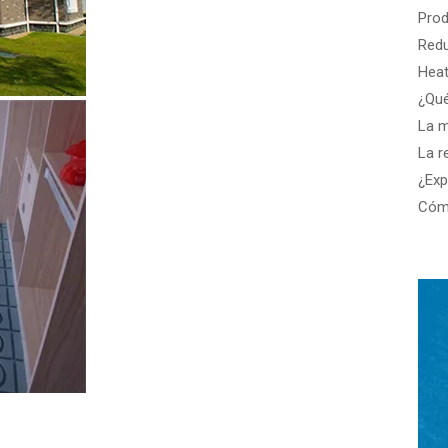
La m
Cómo