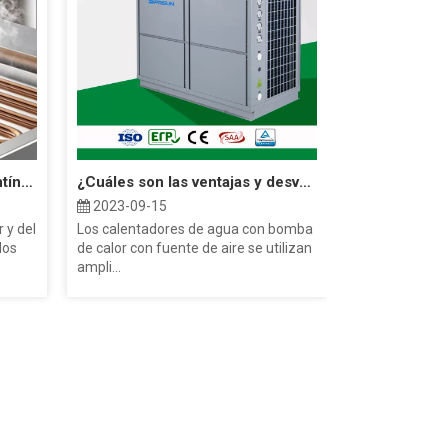
La diferencia entre el serpentín del evaporador y el serpentín del condensador
¿Cuáles son las ventajas y desventajas de la bomba de calor?
2023-09-15
 y del
Los calentadores de agua con bomba
dos
de calor con fuente de aire se utilizan
ampli...