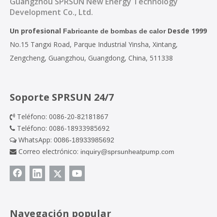
Guangzhou SPRSUN New Energy Technology
Development Co., Ltd.
Un profesional
Desde 1999
Fabricante de bombas de calor
No.15 Tangxi Road, Parque Industrial Yinsha, Xintang,
Zengcheng, Guangzhou, Guangdong, China, 511338
Soporte SPRSUN 24/7
Teléfono: 0086-20-82181867

Teléfono: 0086-18933985692

WhatsApp:
0086-18933985692

Correo electrónico:
inquiry@sprsunheatpump.com

Navegación popular