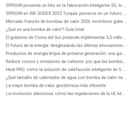
SPRSUN presenta un hito en la fabricación inteligente 5G, lo que marca el inicio de una nueva era de asociaciones
SPRSUN en ISK-SODEX 2025 Turquía: pioneros en un futuro energético verde con tecnología innovadora de bombas de calor
Mercado francés de bombas de calor 2026: incentivos gubernamentales, reglas de instalación y oportunidades comerciales
¿Qué es una bomba de calor? Guía total
El gobierno de Corea del Sur pretende implementar 3,5 millones de bombas de calor para 2035: cómo elegir la mejor bomba de calor según el tipo de edificio
El futuro de la energía: desglosando las últimas innovaciones y soluciones tecnológicas en energías renovables
Productos de energía limpia de próxima generación: una guía de los últimos dispositivos de energía eólica, solar de precisión y renovable
Reducir costos y emisiones de carbono: por qué las bombas de calor comerciales R290 ATW son el futuro de los edificios energéticamente eficientes
Heat PRO: cómo la solución de calefacción inteligente de SPRSUN hace la vida más fácil
¿Qué tamaño de calentador de agua con bomba de calor necesito?
La mejor bomba de calor geotérmica más eficiente
La revolución silenciosa: cómo las regulaciones de la UE lideran los estándares de ruido de las bombas de calor