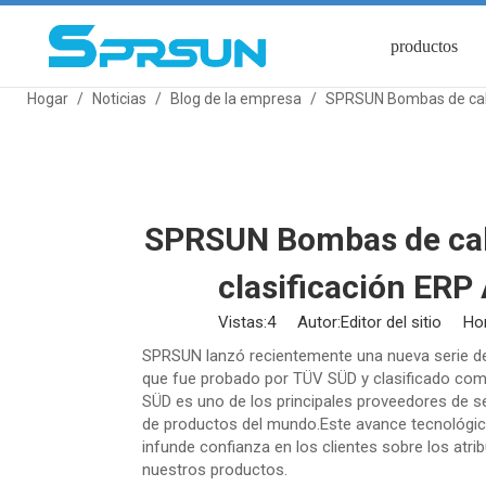
productos
Hogar
/
Noticias
/
Blog de la empresa
/
SPRSUN Bombas de calor
SPRSUN Bombas de calo
clasificación ERP 
Vistas:
4
Autor:Editor del sitio Hor
SPRSUN lanzó recientemente una nueva serie 
que fue probado por TÜV SÜD y clasificado com
SÜD es uno de los principales proveedores de se
de productos del mundo.Este avance tecnológico
infunde confianza en los clientes sobre los atrib
nuestros productos.