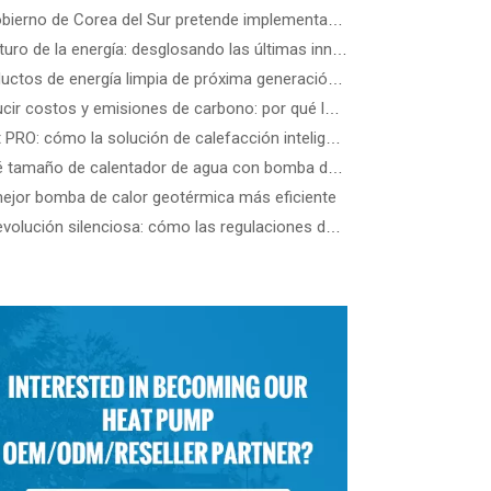
El gobierno de Corea del Sur pretende implementar 3,5 millones de bombas de calor para 2035: cómo elegir la mejor bomba de calor según el tipo de edificio
El futuro de la energía: desglosando las últimas innovaciones y soluciones tecnológicas en energías renovables
Productos de energía limpia de próxima generación: una guía de los últimos dispositivos de energía eólica, solar de precisión y renovable
Reducir costos y emisiones de carbono: por qué las bombas de calor comerciales R290 ATW son el futuro de los edificios energéticamente eficientes
Heat PRO: cómo la solución de calefacción inteligente de SPRSUN hace la vida más fácil
¿Qué tamaño de calentador de agua con bomba de calor necesito?
ejor bomba de calor geotérmica más eficiente
La revolución silenciosa: cómo las regulaciones de la UE lideran los estándares de ruido de las bombas de calor