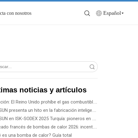
Español
cta con nosotros
Búsqueda
timas noticias y artículos
Atención: El Reino Unido prohíbe el gas combustible en edificios nuevos a partir de 2028
SPRSUN presenta un hito en la fabricación inteligente 5G, lo que marca el inicio de una nueva era de asociaciones
SPRSUN en ISK-SODEX 2025 Turquía: pioneros en un futuro energético verde con tecnología innovadora de bombas de calor
Mercado francés de bombas de calor 2026: incentivos gubernamentales, reglas de instalación y oportunidades comerciales
 es una bomba de calor? Guía total