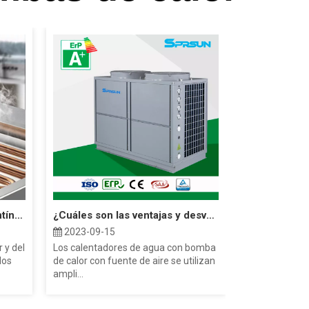
La diferencia entre el serpentín del evaporador y el serpentín del condensador
¿Cuáles son las ventajas y desventajas de la bomba de calor?
2023-09-15
 y del
Los calentadores de agua con bomba
dos
de calor con fuente de aire se utilizan
ampli...