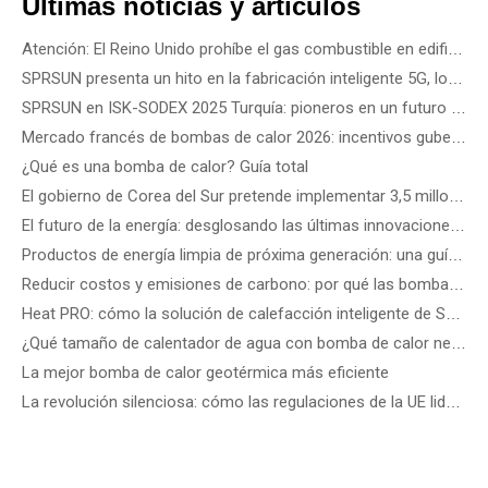
Últimas noticias y artículos
Atención: El Reino Unido prohíbe el gas combustible en edificios nuevos a partir de 2028
SPRSUN presenta un hito en la fabricación inteligente 5G, lo que marca el inicio de una nueva era de asociaciones
SPRSUN en ISK-SODEX 2025 Turquía: pioneros en un futuro energético verde con tecnología innovadora de bombas de calor
Mercado francés de bombas de calor 2026: incentivos gubernamentales, reglas de instalación y oportunidades comerciales
¿Qué es una bomba de calor? Guía total
El gobierno de Corea del Sur pretende implementar 3,5 millones de bombas de calor para 2035: cómo elegir la mejor bomba de calor según el tipo de edificio
El futuro de la energía: desglosando las últimas innovaciones y soluciones tecnológicas en energías renovables
Productos de energía limpia de próxima generación: una guía de los últimos dispositivos de energía eólica, solar de precisión y renovable
Reducir costos y emisiones de carbono: por qué las bombas de calor comerciales R290 ATW son el futuro de los edificios energéticamente eficientes
Heat PRO: cómo la solución de calefacción inteligente de SPRSUN hace la vida más fácil
¿Qué tamaño de calentador de agua con bomba de calor necesito?
La mejor bomba de calor geotérmica más eficiente
La revolución silenciosa: cómo las regulaciones de la UE lideran los estándares de ruido de las bombas de calor