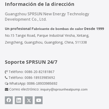
Información de la dirección
Guangzhou SPRSUN New Energy Technology
Development Co., Ltd.
Un profesional
Desde 1999
Fabricante de bombas de calor
No.15 Tangxi Road, Parque Industrial Yinsha, Xintang,
Zengcheng, Guangzhou, Guangdong, China, 511338
Soporte SPRSUN 24/7
Teléfono: 0086-20-82181867

Teléfono: 0086-18933985692

WhatsApp:
0086-18933985692

Correo electrónico:
inquiry@sprsunheatpump.com
