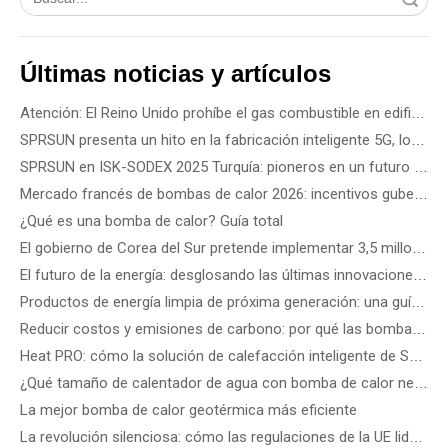
Últimas noticias y artículos
Atención: El Reino Unido prohíbe el gas combustible en edificios nuevos a partir de 2028
SPRSUN presenta un hito en la fabricación inteligente 5G, lo que marca el inicio de una nueva era de asociaciones
SPRSUN en ISK-SODEX 2025 Turquía: pioneros en un futuro energético verde con tecnología innovadora de bombas de calor
Mercado francés de bombas de calor 2026: incentivos gubernamentales, reglas de instalación y oportunidades comerciales
¿Qué es una bomba de calor? Guía total
El gobierno de Corea del Sur pretende implementar 3,5 millones de bombas de calor para 2035: cómo elegir la mejor bomba de calor según el tipo de edificio
El futuro de la energía: desglosando las últimas innovaciones y soluciones tecnológicas en energías renovables
Productos de energía limpia de próxima generación: una guía de los últimos dispositivos de energía eólica, solar de precisión y renovable
Reducir costos y emisiones de carbono: por qué las bombas de calor comerciales R290 ATW son el futuro de los edificios energéticamente eficientes
Heat PRO: cómo la solución de calefacción inteligente de SPRSUN hace la vida más fácil
¿Qué tamaño de calentador de agua con bomba de calor necesito?
La mejor bomba de calor geotérmica más eficiente
La revolución silenciosa: cómo las regulaciones de la UE lideran los estándares de ruido de las bombas de calor