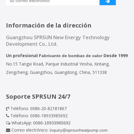
Información de la dirección
Guangzhou SPRSUN New Energy Technology
Development Co., Ltd.
Un profesional
Desde 1999
Fabricante de bombas de calor
No.15 Tangxi Road, Parque Industrial Yinsha, Xintang,
Zengcheng, Guangzhou, Guangdong, China, 511338
Soporte SPRSUN 24/7
Teléfono: 0086-20-82181867

Teléfono: 0086-18933985692

WhatsApp:
0086-18933985692

Correo electrónico:
inquiry@sprsunheatpump.com
