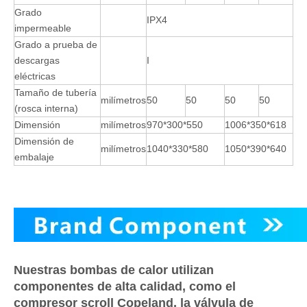
Grado
IPX4
impermeable
Grado a prueba de
descargas
I
eléctricas
Tamaño de tubería
milímetros
50
50
50
50
(rosca interna)
Dimensión
milímetros
970*300*550
1006*350*618
Dimensión de
milímetros
1040*330*580
1050*390*640
embalaje
Nuestras bombas de calor utilizan
componentes de alta calidad, como el
compresor scroll Copeland, la válvula de