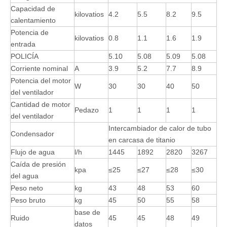
Capacidad de
kilovatios
4.2
5.5
8.2
9.5
calentamiento
Potencia de
kilovatios
0.8
1.1
1.6
1.9
entrada
POLICÍA
5.10
5.08
5.09
5.08
Corriente nominal
A
3.9
5.2
7.7
8.9
Potencia del motor
W
30
30
40
50
del ventilador
Cantidad de motor
Pedazo
1
1
1
1
del ventilador
Intercambiador de calor de tubo
Condensador
en carcasa de titanio
Flujo de agua
l/h
1445
1892
2820
3267
Caída de presión
kpa
≤25
≤27
≤28
≤30
del agua
Peso neto
kg
43
48
53
60
Peso bruto
kg
45
50
55
58
base de
Ruido
45
45
48
49
datos