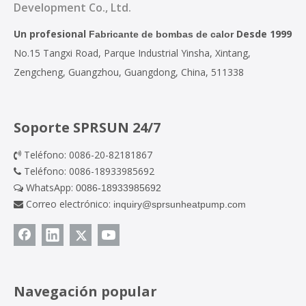
Development Co., Ltd.
Un profesional
Desde 1999
Fabricante de bombas de calor
No.15 Tangxi Road, Parque Industrial Yinsha, Xintang,
Zengcheng, Guangzhou, Guangdong, China, 511338
Soporte SPRSUN 24/7
Teléfono: 0086-20-82181867

Teléfono: 0086-18933985692

WhatsApp:
0086-18933985692

Correo electrónico:
inquiry@sprsunheatpump.com

Navegación popular