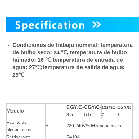
Condiciones de trabajo nominal: temperatura
de bulbo seco: 24 ℃, temperatura de bulbo
húmedo: 16 ℃;temperatura de entrada de
agua: 27
℃;temperatura de salida de agua:
29
℃.
CGY/C-
CGY/C-
CGY/C-
CGY/C-
Modelo
3.5
5.5
7
9
Fuente de
V
220-240V/50Hz/monofásico
alimentación
Refrigerante
R410A