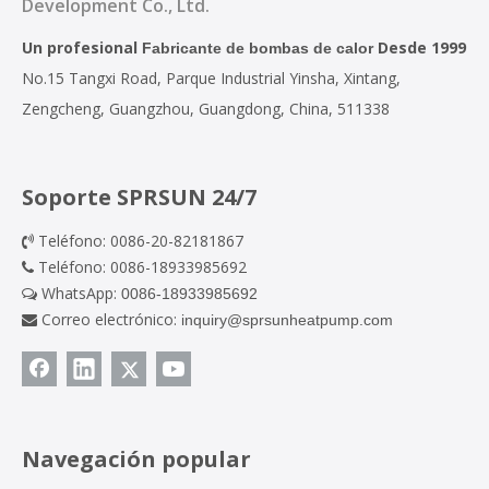
Development Co., Ltd.
Un profesional
Desde 1999
Fabricante de bombas de calor
No.15 Tangxi Road, Parque Industrial Yinsha, Xintang,
Zengcheng, Guangzhou, Guangdong, China, 511338
Soporte SPRSUN 24/7
Teléfono: 0086-20-82181867

Teléfono: 0086-18933985692

WhatsApp:
0086-18933985692

Correo electrónico:
inquiry@sprsunheatpump.com

Navegación popular