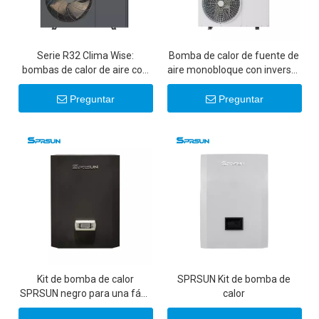
Serie R32 Clima Wise:
Bomba de calor de fuente de
bombas de calor de aire con
aire monobloque con inversor
inversor de CC EVI de 20
de CC de 16-26KW A+++ para
kW/22 kW
refrigeración de calefacción
Preguntar
Preguntar
del hogar con agua caliente
Kit de bomba de calor
SPRSUN Kit de bomba de
SPRSUN negro para una fácil
calor
instalación