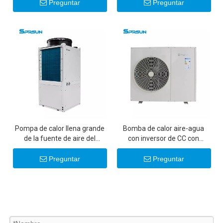
Preguntar
Preguntar
Pompa de calor llena grande
Bomba de calor aire-agua
de la fuente de aire del
con inversor de CC con
inversor de Monoblock de la
etiqueta energética A+++ de
capacidad de calefacción
9,5 KW - Tipo monobloque
Preguntar
Preguntar
32KW R410A