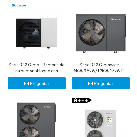
Serie R32 Clima - Bombas de
Serie R32 Climawise -
calor monobloque con
6kW/9.5kW/12kW/16kW EVI
inversor de CC para clima frío
DC Inverter Aire a agua
ERP A+++ de 6 KW-15 KW
Bombas de calor - Tipo de
Preguntar
Preguntar
monobloque