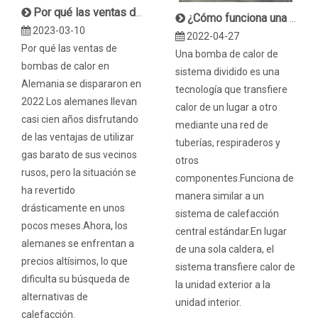
Por qué las ventas de bombas de calor en Alemania se dispararon en 2022
¿Cómo funciona una bomba de calor dividida?
2023-03-10
2022-04-27
Por qué las ventas de
Una bomba de calor de
bombas de calor en
sistema dividido es una
Alemania se dispararon en
tecnología que transfiere
2022 Los alemanes llevan
calor de un lugar a otro
casi cien años disfrutando
mediante una red de
de las ventajas de utilizar
tuberías, respiraderos y
gas barato de sus vecinos
otros
rusos, pero la situación se
componentes.Funciona de
ha revertido
manera similar a un
drásticamente en unos
sistema de calefacción
pocos meses.Ahora, los
central estándar.En lugar
alemanes se enfrentan a
de una sola caldera, el
precios altísimos, lo que
sistema transfiere calor de
dificulta su búsqueda de
la unidad exterior a la
alternativas de
unidad interior.
calefacción.