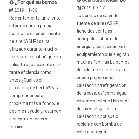
¿Por qué su bomba de calor con fuente de aire no calienta el agua de manera eficiente?
2019-09-17
2019-11-06
La bomba de calor de
Recientemente, un cliente
fuente de aire (ASHP)
informó que su propia
tiene dos ventajas
bomba de calor de fuente
principales: ahorro de
de aire (ASHP) se ha
energía y comodidad.Es el
utilizado durante mucho
equipamiento que elegirán
tiempo y descubrió que no
muchas familias.La bomba
calienta agua caliente con
de calor de fuente de aire
tanta eficiencia como
puede proporcionar
antes.¿Cuál es el
calefacción/refrigeración
problema, de hecho?Para
de la casa, así como agua
comprender este
caliente sanitaria.Hablando
problema más a fondo, le
de las ventajas de la
pedimos ayuda y resumen
calefacción por suelo
a nuestro ingeniero
radiante con bomba de
técnico.
calor aire-agua.