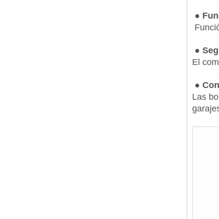
● Fun
Funció
● Seg
El com
● Con
Las bo
garaje