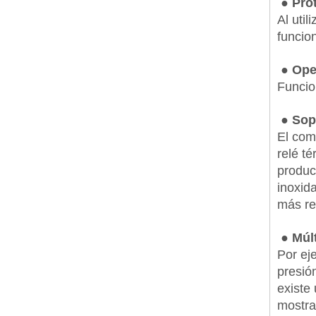
● Prot
Al uti
funcio
● Ope
Funcion
● Sop
El com
relé t
produc
inoxid
más re
● Múlt
Por eje
presió
existe 
mostra