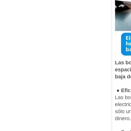
Las bo
espaci
baja d
● Efic
Las bo
electr
sólo u
dinero