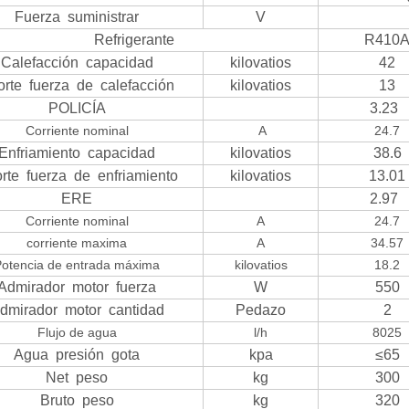
Fuerza suministrar
V
Refrigerante
R410
Calefacción capacidad
kilovatios
42
rte fuerza de calefacción
kilovatios
13
POLICÍA
3.23
Corriente nominal
A
24.7
Enfriamiento capacidad
kilovatios
38.6
rte fuerza de enfriamiento
kilovatios
13.01
ERE
2.97
Corriente nominal
A
24.7
corriente maxima
A
34.57
otencia de entrada máxima
kilovatios
18.2
Admirador motor fuerza
W
550
dmirador motor cantidad
Pedazo
2
Flujo de agua
l/h
8025
Agua presión gota
kpa
≤65
Net peso
kg
300
Bruto peso
kg
320